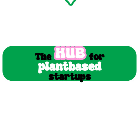
The
for
plantbased
startups