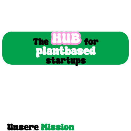
The
for
plantbased
startups
Unsere
Mission